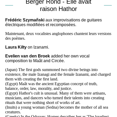
Berger Rond - Elle avait
raison Hathor
Frédéric Szymañski
aux improvisations de guitares
électriques modifiées et recomposées.
Maintenant, deux vocalistes anglophones chantent leurs versions
des poèmes.
Laura Kilty
on Izanami.
Evelien van den Broek
added her own vocal
composition to Maât and Circée.
(Japan) The first gods summoned two divine beings into
existence, the male Izanagi and the female Izanami, and charged
them with creating the first land.
(Egypt) Maât was the ancient Egyptian concept of truth,
balance, order, law, morality, and justice.
(Egypt) Hathor's cult is unusual. Many of them were artisans,
musicians, and dancers who turned their talents into creating
rituals that were nothing short of works of art.
(Inuits) a young woman (Sedna) becomes the mother of all sea
creatures.
(Greeks) In the Odyssey, Homer describes her as 'The loveliest