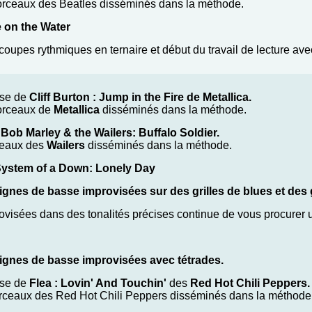
morceaux des Beatles disséminés dans la méthode.
 on the Water
coupes rythmiques en ternaire et début du travail de lecture ave
sse de
Cliff Burton : Jump in the Fire de Metallica.
morceaux de
Metallica
disséminés dans la méthode.
e
Bob Marley & the Wailers: Buffalo Soldier.
rceaux des
Wailers
disséminés dans la méthode.
ystem of a Down: Lonely Day
ignes de basse improvisées sur des grilles de blues et des gr
rovisées dans des tonalités précises continue de vous procurer 
lignes de basse improvisées avec tétrades.
sse de
Flea : Lovin' And Touchin'
des
Red Hot Chili Peppers.
morceaux des Red Hot Chili Peppers disséminés dans la méthode