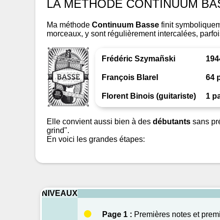
LA MÉTHODE CONTINUUM BA
Ma méthode
Continuum Basse
finit symbolique
morceaux, y sont régulièrement intercalées, parfo
Frédéric Szymañski
194
François Blarel
64
p
Florent Binois (guitariste)
1
p
Elle convient aussi bien à des
débutants
sans pré
grind".
En voici les grandes étapes:
NIVEAUX
Page 1 :
Premières notes et prem