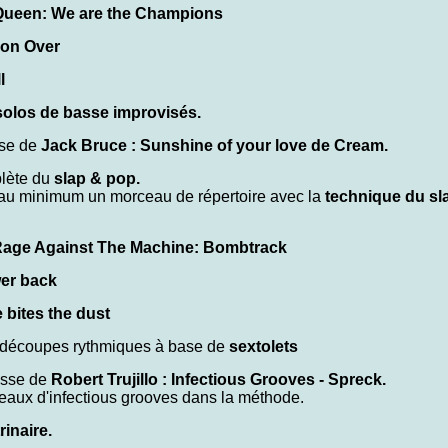
Queen: We are the Champions
 on Over
l
solos de basse improvisés.
sse de
Jack Bruce : Sunshine of your love de Cream.
plète du
slap & pop.
z au minimum un morceau de répertoire avec la
technique du s
age Against The Machine: Bombtrack
wer back
 bites the dust
s découpes rythmiques à base de
sextolets
asse de
Robert Trujillo : Infectious Grooves - Spreck.
ceaux d'infectious grooves dans la méthode.
rinaire.