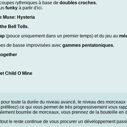
écoupes rythmiques à base de
doubles croches.
lus
funky
à partir d'ici.
e Muse: Hysteria
he Bell Tolls.
lap
(pouce uniquement dans un premier temps) et du jeu au
méd
gnes de basse improvisées avec
gammes pentatoniques.
together
et Child O Mine
t pour toute la durée du niveau avancé, le niveau des morceaux t
s préférez) ce qui vous permet de très progressivement vous rap
éralement bourrée de morceaux, vous prennez de la bouteille en d
e tout le reste continue de vous procurer un développement passif