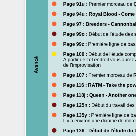
Page 91u :
Premier morceau de
Page 94u : Royal Blood - Come
Page 97 : Breeders - Cannonbal
Page 99o :
Début de l'étude des
Page 99z :
Première ligne de ba
Page 100 :
Début de l'étude com
Avancé
À partir de cet endroit vous aure
de l'improvisation
Page 107 :
Premier morceau de
R
Page 116 : RATM - Take the po
Page 118j : Queen - Another one
Page 125n :
Début du travail de
Page 135y :
Première ligne de b
Il y a environ une dixaine de mor
Page 136 : Début de l'étude du t