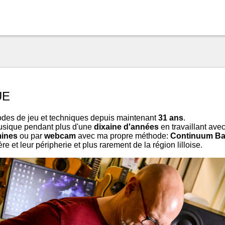
UE
modes de jeu et techniques depuis maintenant
31
ans
.
usique pendant plus d'une
dixaine d'années
en travaillant ave
mines
ou par
webcam
avec ma propre méthode:
Continuum B
e et leur péripherie et plus rarement de la région lilloise.