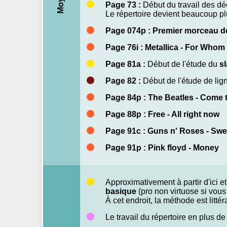
Moyen
Page 73 :
Début du travail des d
Le répertoire devient beaucoup p
Page 074p : Premier morceau d
Page 76i : Metallica - For Whom t
Page 81a :
Début de l'étude du
s
Page 82 :
Début de l'étude de li
Page 84p : The Beatles - Come 
Page 88p : Free - All right now
Page 91c : Guns n' Roses - Swe
Page 91p : Pink floyd - Money
Approximativement à partir d'ici e
basique
(pro non virtuose si vou
À cet endroit, la méthode est litt
Le travail du répertoire en plus d