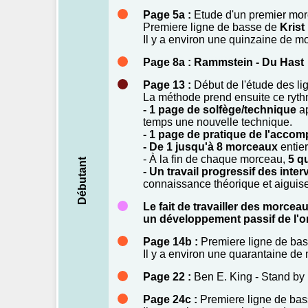
Page 5a :
Etude d'un premier mor
Premiere ligne de basse de
Krist
Il y a environ une quinzaine de 
Page 8a : Rammstein - Du Hast
Page 13 :
Début de l'étude des l
La méthode prend ensuite ce ryth
- 1 page de solfège/technique
a
temps une nouvelle technique.
- 1 page de pratique de l'acc
- De 1 jusqu'à 8 morceaux
entie
- À la fin de chaque morceau,
5 q
Débutant
- Un travail progressif des inte
connaissance théorique et aiguiser
Le fait de travailler des morce
un développement passif de l'ore
Page 14b :
Premiere ligne de ba
Il y a environ une quarantaine d
Page 22 :
Ben E. King - Stand by
Page 24c :
Premiere ligne de ba