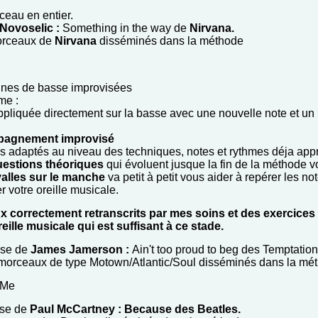
ceau en entier.
 Novoselic :
Something in the way de
Nirvana.
morceaux de
Nirvana
disséminés dans la méthode
ignes de basse improvisées
me :
ppliquée directement sur la basse avec une nouvelle note et un
ompagnement improvisé
rs adaptés au niveau des techniques, notes et rythmes déja appr
uestions théoriques
qui évoluent jusque la fin de la méthode vo
rvalles sur le manche
va petit à petit vous aider à repérer les n
 votre oreille musicale.
aux correctement retranscrits par mes soins et des exercic
ille musicale qui est suffisant à ce stade.
sse de
James Jamerson :
Ain't too proud to beg des Temptation
e morceaux de type Motown/Atlantic/Soul disséminés dans la mé
 Me
sse de
Paul McCartney : Because des Beatles.