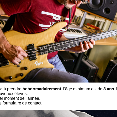
re
à prendre
hebdomadairement
, l'âge minimum est de
8 ans
,
ouveaux élèves.
el moment de l'année.
e formulaire de contact.