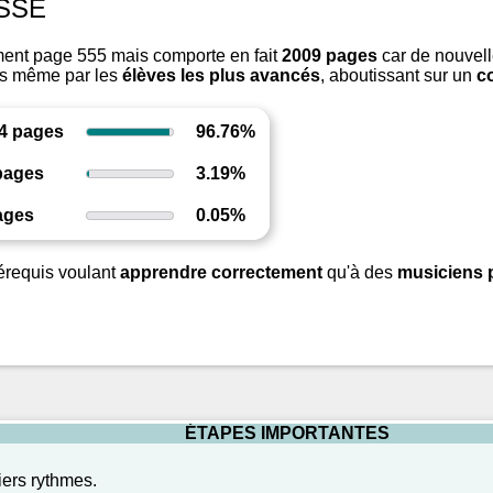
SSE
ment page 555 mais comporte en fait
2009
pages
car de nouvell
is même par les
élèves les plus avancés
, aboutissant sur un
c
4
pages
96.76
%
ages
3.19
%
ages
0.05
%
requis voulant
apprendre correctement
qu'à des
musiciens 
ÉTAPES IMPORTANTES
iers rythmes.