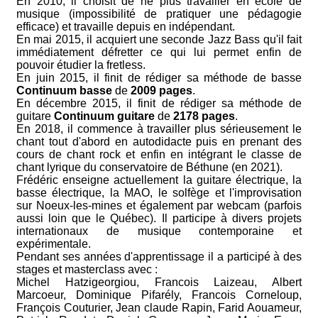
En 2010, il choisit de ne plus travailler en école de
musique (impossibilité de pratiquer une pédagogie
efficace) et travaille depuis en indépendant.
En mai 2015, il acquiert une seconde Jazz Bass qu'il fait
immédiatement défretter ce qui lui permet enfin de
pouvoir étudier la fretless.
En juin 2015, il finit de rédiger sa méthode de basse
Continuum basse
de
2009
pages
.
En décembre 2015, il finit de rédiger sa méthode de
guitare
Continuum guitare
de
2178
pages
.
En 2018, il commence à travailler plus sérieusement le
chant tout d'abord en autodidacte puis en prenant des
cours de chant rock et enfin en intégrant le classe de
chant lyrique du conservatoire de Béthune (en 2021).
Frédéric enseigne actuellement la guitare électrique, la
basse électrique, la MAO, le solfège et l'improvisation
sur Noeux-les-mines et également par webcam (parfois
aussi loin que le Québec). Il participe à divers projets
internationaux de musique contemporaine et
expérimentale.
Pendant ses années d'apprentissage il a participé à des
stages et masterclass avec :
Michel Hatzigeorgiou, Francois Laizeau, Albert
Marcoeur, Dominique Pifarély, Francois Corneloup,
François Couturier, Jean claude Rapin, Farid Aouameur,