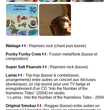
- 2017
2016
2018
Rond -
Berger Rond
En
-
Dehors
inQUIETudes
de Tout
- 2018
(2019) -
2019
Wattage
:
Reprises rock (chant puis basse)
Punky Funky Crew
:
Fusion metal/funk (basse et
composition)
Super Salt Peanuts
:
Reprises rock (basse)
Lamia
:
Trip-hop (basse & contrebasse,
arrangements) entre autres un concert aux 4écluses
(dunkerque), un clip tourné pour une TV belge et
enregistrement d'un CD "Into the Number of the
Nameless Tides" (2004) en studio.
Lamia - Into the Number of the Nameless Tides - 2004
Original Smokaz
:
Reggae (basse) entre autres un